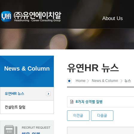
About Us
유연HR 뉴스
News & Column
Home
News & Column
뉴스
유연HR 뉴스
8가지 성격별 질병
컨설턴트 칼럼
이전글
다음글