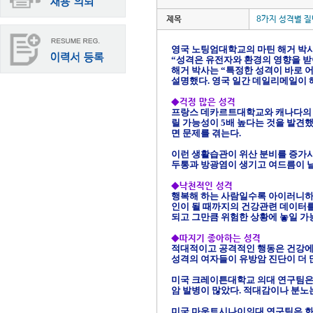
제목
8가지 성격별 질
영국 노팅엄대학교의 마틴 해거 박
“성격은 유전자와 환경의 영향을 
해거 박사는 “특정한 성격이 바로
어
설명했다. 영국 일간 데일리메일이
◆
걱정 많은 성격
프랑스 데카르트대학교와 캐나다의 
릴 가능성이 5배 높다는 것을 발견
면 문제를 겪는다.
이런 생활습관이 위산 분비를 증가시
두통과 방광염이 생기고 여드름이 날
◆
낙천적인 성격
행복해 하는 사람일수록 아이러니하게
인이 될 때까지의 건강관련 데이터를
되고 그만큼 위험한 상황에 놓일 가
◆
따지기 좋아하는 성격
적대적이고 공격적인 행동은 건강에 
성격의 여자들이 유방암 진단이 더 
미국 크레이튼대학교 의대 연구팀은
암 발병이 많았다. 적대감이나 분노
미국 마운트시나이의대 연구팀은 화를