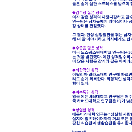
들은 쉽게 심한 스트레스를 받으며 
◆
감수성 높은 성격
여자 같은 성격의 다정다감하고 감수
연구팀은 남자들에게 리더십이나 공격성
강 상태를 관찰했다.
그 결과, 만성 심장질환을 겪는 남
해 더 잘 이야기하고 의사에게도 쉽
◆
수줍음 많은 성격
미국 노스웨스턴대학교 연구팀은 30
는 것을 발견했다. 이런 성격일수록
이 많은 사람은 감기와 같은 바이러
◆
외향적인 성격
이탈리아 밀라노대학 연구에 따르면 
려도 쉽게 회복한다. 외향적인 성격
향이 있다.
◆
어수룩한 성격
영국 에든버러대학교 연구팀은 어수룩하
국 하버드대학교 연구팀은 IQ가 낮
◆
성실한 성격
에든버러대학 연구는 “성실한 사람은 
심지어 알츠하이머까지 거의 모든 질
강한 식습관과 생활습관을 유지한다
kormedi