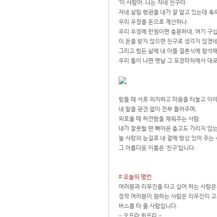
'이 사람아. 나는 자네 친구야.
자네 살림 형편을 내가 잘 알고 있는데 축
우리 우정을 돈으로 계산하나.
우리 우정에 만원이면 충분하네, 여기 구십
이 돈을 받지 않으면 친구로 생각지 않겠네
그리고 힘든 삶에 내 아들 결혼식에 참석해
우리 틈이 나면 옛날 그 포장마차에서 대포
힘들 때 서로 의지하고 마음을 터놓고 이야
내 말을 편견 없이 전부 들어주며,
외로울 때 허전함을 채워주는 사람.
내가 잘못할 땐 뼈아픈 충고도 가리지 않는
늘 사랑의 눈길로 내 곁에 항상 있어 주는 
그 아름다운 이름은 '친구'입니다.
# 오늘의 명언
여러분과 리무진을 타고 싶어 하는 사람은
정작 여러분이 원하는 사람은 리무진이 고
버스를 타 줄 사람입니다.
– 오프라 윈프리 –