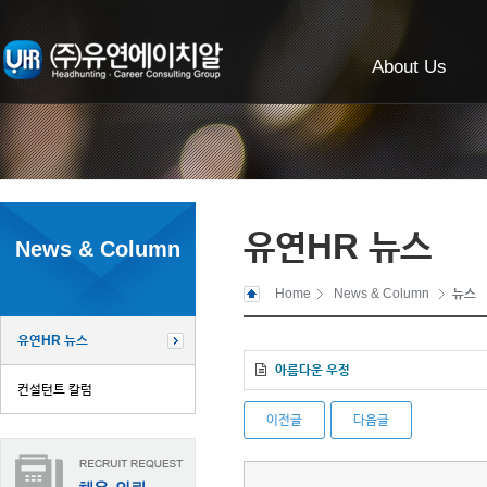
About Us
유연HR 뉴스
News & Column
Home
News & Column
뉴스
유연HR 뉴스
아름다운 우정
컨설턴트 칼럼
이전글
다음글