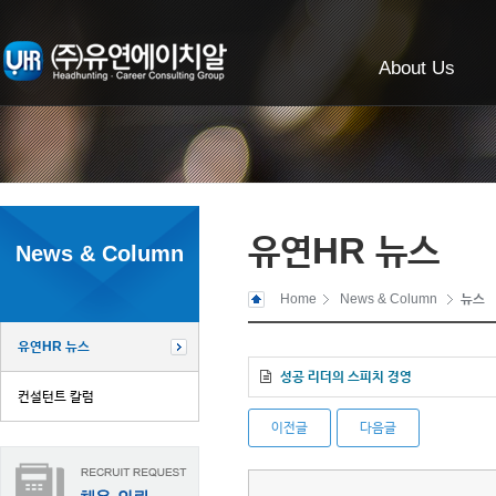
About Us
유연HR 뉴스
News & Column
Home
News & Column
뉴스
유연HR 뉴스
성공 리더의 스피치 경영
컨설턴트 칼럼
이전글
다음글